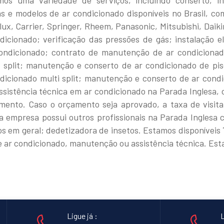
mos uma variedade de serviços, incluindo conserto, i
 e modelos de ar condicionado disponíveis no Brasil, com
olux, Carrier, Springer, Rheem, Panasonic, Mitsubishi, Dai
ndicionado; verificação das pressões de gás; instalação e
condicionado; contrato de manutenção de ar condiciona
 split; manutenção e conserto de ar condicionado de pi
dicionado multi split; manutenção e conserto de ar cond
assistência técnica em ar condicionado na Parada Inglesa
mento. Caso o orçamento seja aprovado, a taxa de visita
ssa empresa possui outros profissionais na Parada Inglesa
os em geral; dedetizadora de insetos. Estamos disponíveis
 ar condicionado, manutenção ou assistência técnica. Est
Ligue já :
L