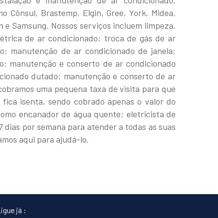
nstalação e manutenção de ar condicionado.
o Cônsul, Brastemp, Elgin, Gree, York, Midea,
kin e Samsung. Nossos serviços incluem limpeza,
létrica de ar condicionado; troca de gás de ar
do; manutenção de ar condicionado de janela;
so; manutenção e conserto de ar condicionado
icionado dutado; manutenção e conserto de ar
, cobramos uma pequena taxa de visita para que
 fica isenta, sendo cobrado apenas o valor do
 como encanador de água quente; eletricista de
 7 dias por semana para atender a todas as suas
amos aqui para ajudá-lo.
igue já :