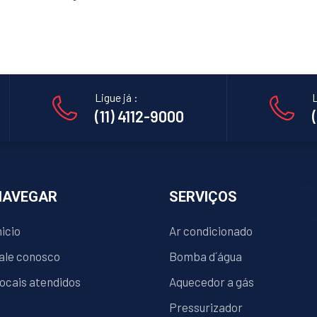
Ligue já :
L
(11) 4112-9000
NAVEGAR
SERVIÇOS
nicio
Ar condicionado
ale conosco
Bomba d´água
ocais atendidos
Aquecedor a gás
Pressurizador