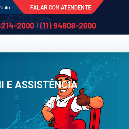
FALAR COM ATENDENTE
Paulo
 4214-2000
(11) 94808-2000
|
 E ASSISTÊNCIA