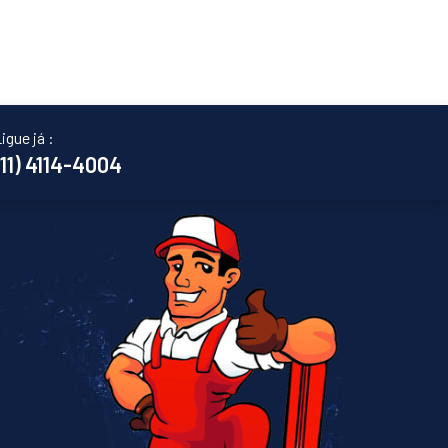
igue já :
(11) 4114-4004