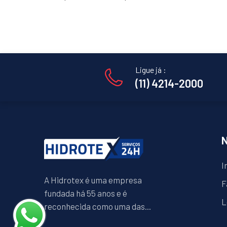
Ligue já :
(11) 4214-2000
I
A Hidrotex é uma empresa
F
fundada há 55 anos e é
L
reconhecida como uma das...